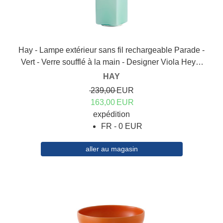
Hay - Lampe extérieur sans fil rechargeable Parade -
Vert - Verre soufflé à la main - Designer Viola Heyn-
Johnsen
HAY
239,00
EUR
163,00
EUR
expédition
FR - 0 EUR
aller au magasin