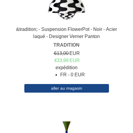
&tradition; - Suspension FlowerPot - Noir - Acier
laqué - Designer Verner Panton
TRADITION
613,00
EUR
433,99
EUR
expédition
FR - 0 EUR
aller au magasin