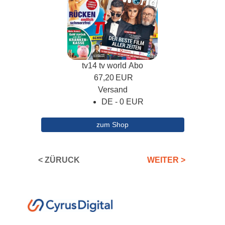
tv14 tv world Abo
67,20
EUR
Versand
DE - 0 EUR
zum Shop
< ZÜRUCK
WEITER >